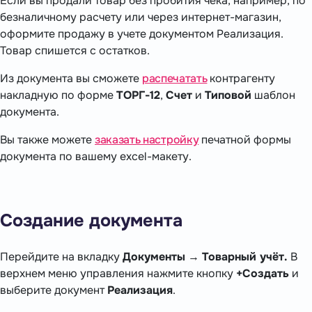
Если вы продали товар без пробития чека, например, по
безналичному расчету или через интернет-магазин,
оформите продажу в учете документом Реализация.
Товар спишется с остатков.
Из документа вы сможете
распечатать
контрагенту
накладную по форме
ТОРГ-12
,
Счет
и
Типовой
шаблон
документа.
Вы также можете
заказать настройку
печатной формы
документа по вашему excel-макету.
Создание документа
Перейдите на вкладку
Документы
→
Товарный учёт.
В
верхнем меню управления нажмите кнопку
+Создать
и
выберите документ
Реализация
.