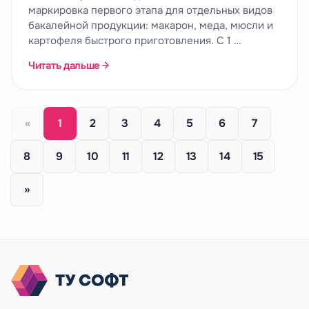
маркировка первого этапа для отдельных видов
бакалейной продукции: макарон, меда, мюсли и
картофеля быстрого приготовления. С 1 …
Читать дальше
«
1
2
3
4
5
6
7
8
9
10
11
12
13
14
15
»