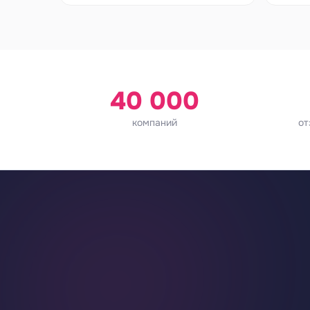
40 000
компаний
от