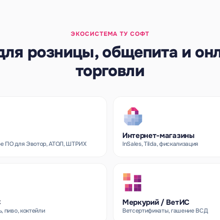
ЭКОСИСТЕМА ТУ СОФТ
для розницы, общепита и он
торговли
Интернет-магазины
е ПО для Эвотор, АТОЛ, ШТРИХ
InSales, Tilda, фискализация
С
Меркурий / ВетИС
, пиво, коктейли
Ветсертификаты, гашение ВСД