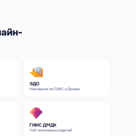
лайн-
ЭДО
Накладные из СБИС и Диадок
ГИИС ДМДК
Учёт ювелирных изделий