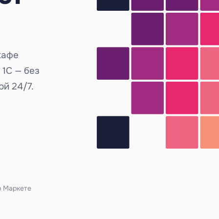
кафе
 1С — без
й 24/7.
р Маркете