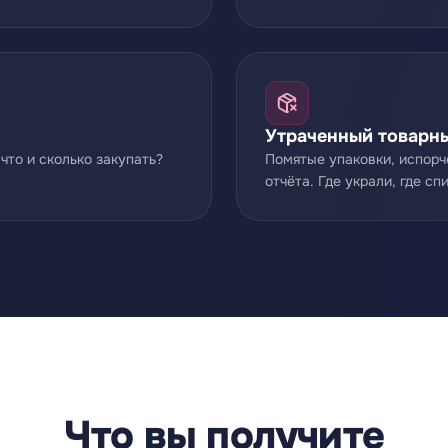
Утраченный товарн
 что и сколько закупать?
Помятые упаковки, испорч
отчёта. Где украли, где сп
Что вы получите