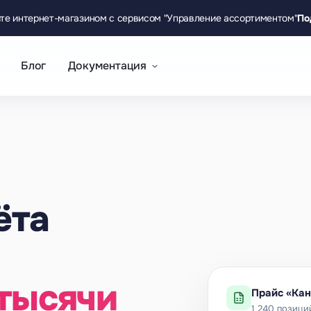
те интернет-магазином с сервисом "Управление ассортиментом"
По
Блог
Документация
ёта
тысячи
Прайс «Кан
1 240 позици