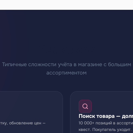
Знакомо?
Типичные сложности учёта в магазине с большим
ассортиментом
Поиск товара — дол
ётку, обновление цен —
10 000+ позиций в ассорт
квест. Покупатель уходит.