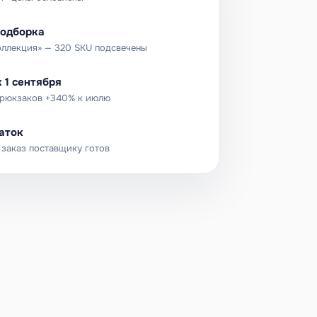
подборка
оллекция» — 320 SKU подсвечены
 1 сентября
 рюкзаков +340% к июлю
аток
 заказ поставщику готов