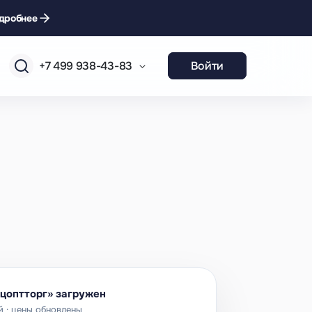
дробнее
+7 499 938-43-83
Войти
цоптторг» загружен
й · цены обновлены