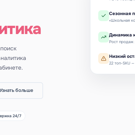
Сезонная 
«Школьная к
итика
Динамика к
Рост продаж
 поиск
Низкий ост
аналитика
22 топ-SKU —
абинете.
Узнать больше
ержка 24/7