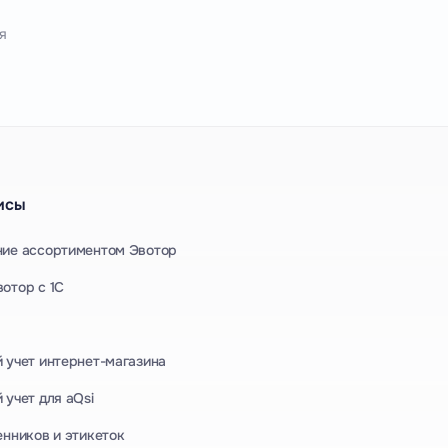
я
исы
ние ассортиментом Эвотор
отор с 1С
 учет интернет-магазина
 учет для aQsi
енников и этикеток