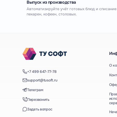
Выпуск из производства
Автоматизируйте учёт готовых блюд и списание
пекарен, кофеен, столовых.
Ин
О к
+7 499 647-77-78
Кон
support@tusoft.ru
Офе
Телеграм
Пра
испо
Перезвонить
сер
Задать вопрос
Нач