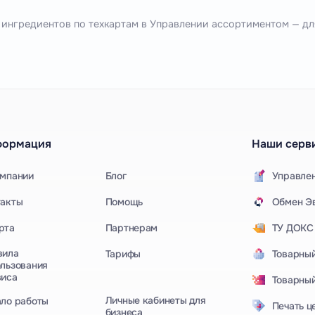
 ингредиентов по техкартам в Управлении ассортиментом — дл
формация
Наши серв
омпании
Блог
Управле
такты
Помощь
Обмен Эв
рта
Партнерам
ТУ ДОКС
вила
Тарифы
Товарный
льзования
виса
Товарный
Личные кабинеты для
ало работы
Печать ц
бизнеса