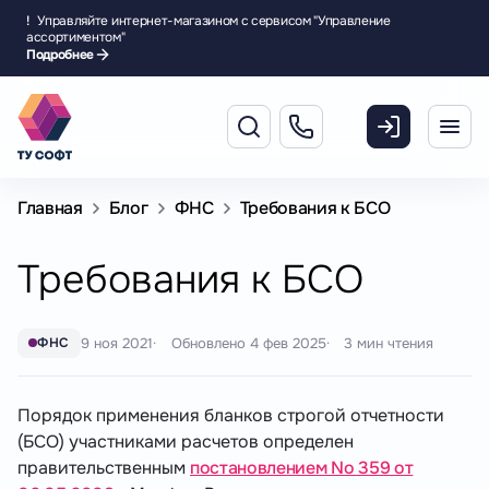
!
Управляйте интернет-магазином с сервисом "Управление
ассортиментом"
Подробнее
Главная
Блог
ФНС
Требования к БСО
Требования к БСО
9 ноя 2021
Обновлено
4 фев 2025
3 мин чтения
ФНС
Порядок применения бланков строгой отчетности
(БСО) участниками расчетов определен
правительственным
постановлением No 359 от