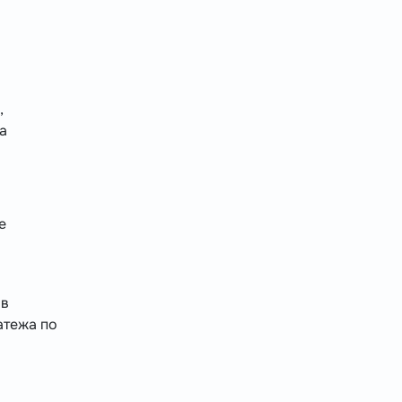
,
а
е
 в
атежа по