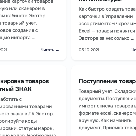
ание карточки товаров
ную или сканером в
Как быстро создать тов
ом кабинете Эвотор
карточки в Управлении
з товарный учет.
ассортиментом через и
овое создание с
Excel — товары появятся
щью импорта …
Эвоторе за несколько …
2021
Читать →
05.10.2021
Чи
кировка товаров
Поступление товар
тный ЗНАК
Товарный учет. Складск
документы. Поступление
работать с
импорт списка товаров 
ированными товарами
формате excel, сканером
ного знака в ЛК Эвотор.
вручную. Как изменить
ролируйте коды
документ. Приемка това
ировки, статусы марок,
ание кодов. Необходима