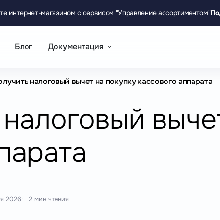
те интернет-магазином с сервисом "Управление ассортиментом"
По
Блог
Документация
олучить налоговый вычет на покупку кассового аппарата
 налоговый выче
парата
ая 2026
2 мин чтения