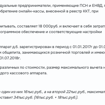
идуальные предприниматели, применяющие ПСН и ЕНВД, 
бретение онлайн-кассы, внесенной в реестр ККТ, при
тывать, составляет 18 000руб. и включает в себя затрат
программное обеспечение и соответствующие настройки
арат д.б. зарегистрирован в период с 01.01.2017г до 01.0
ги общепита, занимающихся розничной торговлей и име
01.07.2018г.
 различных по стоимости, размер максимального вычета 
ждого кассового аппарата.
один из них 16тыс.руб., а на второй 22тыс.руб., максима
тавит 34тыс.руб. (16тыс.руб. + 18тыс.руб.).