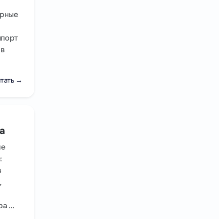
арные
мпорт
 в
тать →
а
ие
:
в
,
ра …