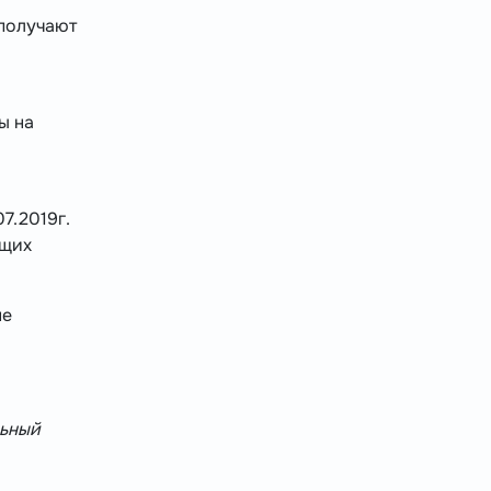
получают
ы на
7.2019г.
ющих
не
льный