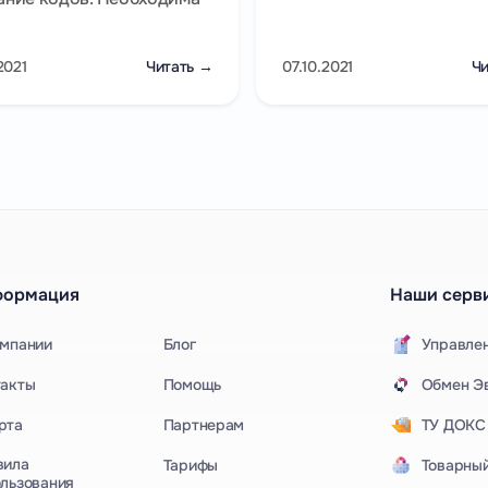
2021
Читать →
07.10.2021
Чи
формация
Наши серв
омпании
Блог
Управле
такты
Помощь
Обмен Эв
рта
Партнерам
ТУ ДОКС
вила
Тарифы
Товарный
льзования