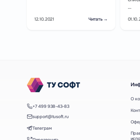
…
12.10.2021
Читать →
01.10.
Ин
О к
+7 499 938-43-83
Кон
support@tusoft.ru
Офе
Телеграм
Пра
испо
Перезвонить