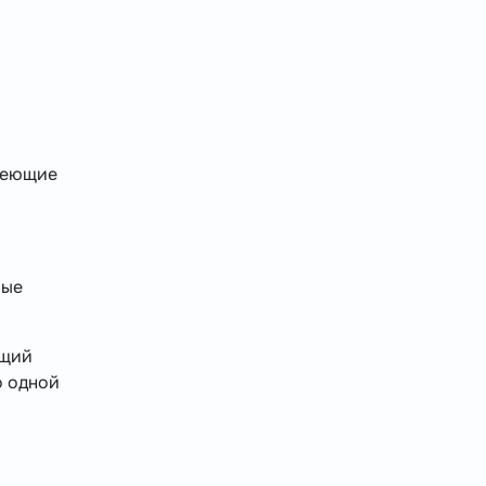
меющие
вые
ющий
о одной