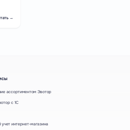
тать →
исы
ние ассортиментом Эвотор
отор с 1С
 учет интернет-магазина