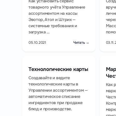
Как установить сервис
Созд
товарного учёта Управление
вруч
ассортиментом на кассы
личн
Эвотор, Атол и Штрих —
чере
системные требования и
Масс
загрузка …
помо
05.10.2021
Читать →
03.11.
Технологические карты
Мар
Чес
Создавайте и ведите
технологические карты в
Как 
Управлении ассортиментом —
марк
автоматическое списание
Чест
ингредиентов при продаже
Конт
блюд и производстве.
марк
спис