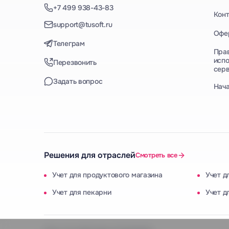
+7 499 938-43-83
Кон
support@tusoft.ru
Офе
Телеграм
Пра
испо
Перезвонить
сер
Задать вопрос
Нач
Решения для отраслей
Смотреть все
Учет для продуктового магазина
Учет д
Учет для пекарни
Учет д