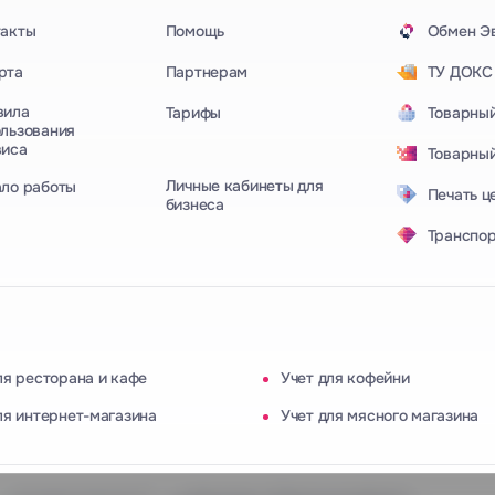
такты
Помощь
Обмен Эв
рта
Партнерам
ТУ ДОКС
вила
Тарифы
Товарный
льзования
виса
Товарный
Личные кабинеты для
ало работы
Печать ц
бизнеса
Транспор
ля ресторана и кафе
Учет для кофейни
ля интернет-магазина
Учет для мясного магазина