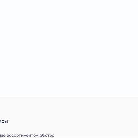
исы
ние ассортиментом Эвотор