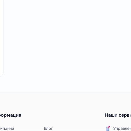
формация
Наши серв
омпании
Блог
Управле