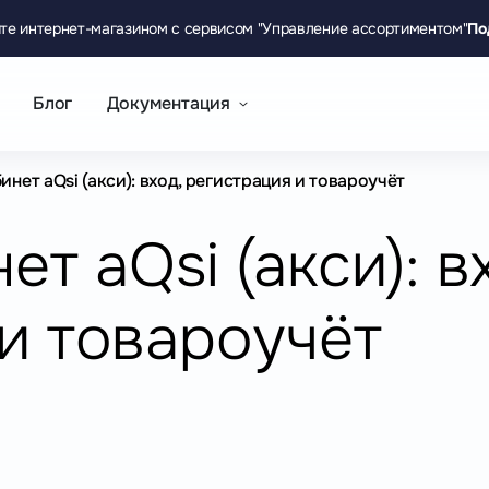
те интернет-магазином с сервисом "Управление ассортиментом"
По
Блог
Документация
инет aQsi (акси): вход, регистрация и товароучёт
т aQsi (акси): в
и товароучёт