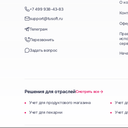
О к
+7 499 938-43-83
Кон
support@tusoft.ru
Офе
Телеграм
Пра
испо
Перезвонить
сер
Задать вопрос
Нач
Решения для отраслей
Смотреть все
Учет для продуктового магазина
Учет д
Учет для пекарни
Учет д