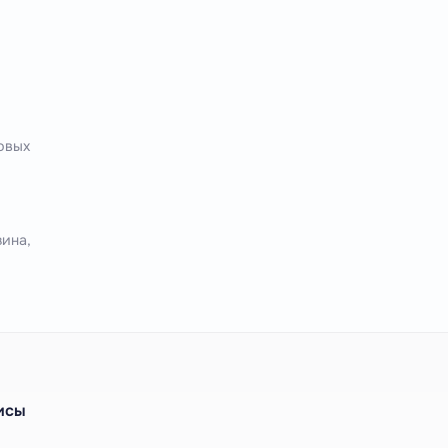
овых
ина,
исы