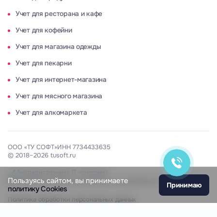
Учет для ресторана и кафе
Учет для кофейни
Учет для магазина одежды
Учет для пекарни
Учет для интернет-магазина
Учет для мясного магазина
Ольга Кравченко
Здравствуйте! Готова помочь
Учет для алкомаркета
вам. Напишите мне, если у
вас появятся вопросы.
ООО «ТУ СОФТ»
ИНН 7734433635
© 2018–2026 tusoft.ru
Аккредитованная IT-компания
Пользуясь сайтом, вы принимаете
Включены в Реестр российского программного обеспечения
Принимаю
политику Cookies
Политика обработки персональных данных