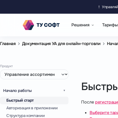
!
Управляй
Решения
Тарифы
Главная
Документация УА для онлайн-торговли
Нача
Продукт
Быстры
Начало работы
Быстрый старт
После
регистрац
Авторизация в приложении
Выберите тар
Структура компании