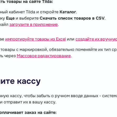
ть товары на сайте Tilda:
ный кабинет Tilda и откройте
Каталог
.
пку
Еще
и выберите
Скачать список товаров в CSV
.
файл
загрузите в приложение
.
чае
импортируйте товары из Excel
или
создайте их вручну
 товары с маркировкой, обязательно поменяйте их тип ср
ть через
Массовое редактирование
.
ите кассу
ную кассу, чтобы забыть о ручном вводе данных - систе
и отправит их в вашу кассу.
оплачивает заказ на сайте: