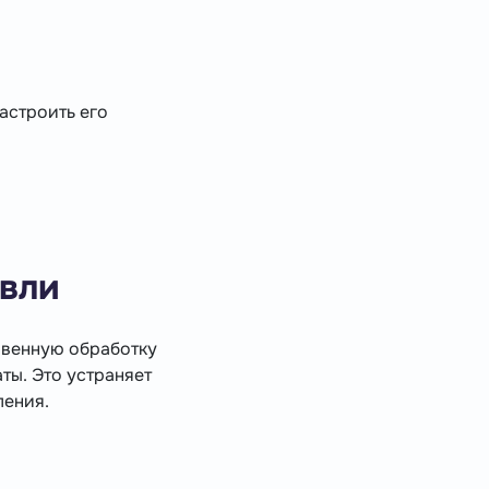
астроить его
вли
овенную обработку
ты. Это устраняет
ления.