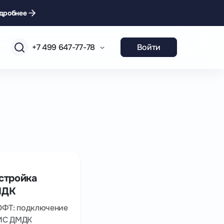
дробнее
+7 499 647-77-78
Войти
стройка
МДК
СОФТ: подключение
ИИС ДМДК