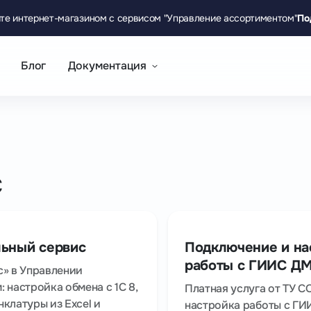
те интернет-магазином с сервисом "Управление ассортиментом"
По
Блог
Документация
с
ьный сервис
Подключение и на
работы с ГИИС Д
с» в Управлении
 настройка обмена с 1С 8,
Платная услуга от ТУ 
клатуры из Excel и
настройка работы с Г