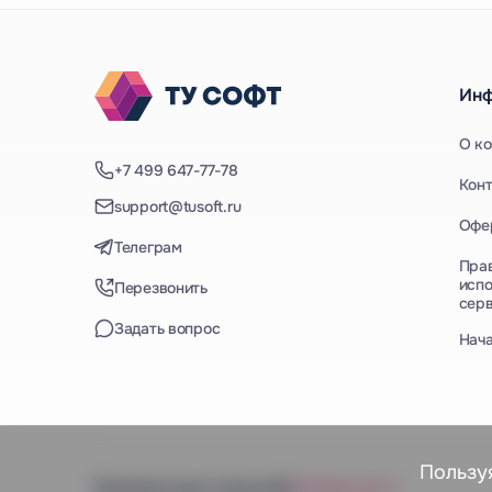
Ин
О к
+7 499 647-77-78
Кон
support@tusoft.ru
Офе
Телеграм
Пра
испо
Перезвонить
сер
Задать вопрос
Нач
Пользу
Решения для отраслей
Смотреть все