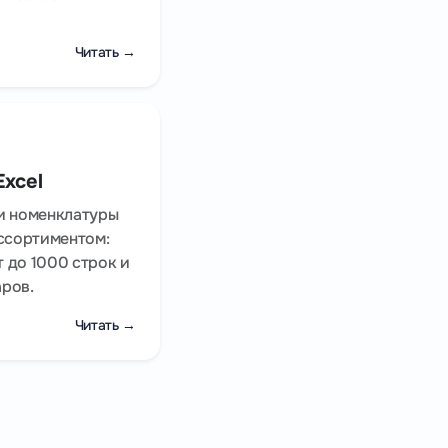
Читать →
xcel
ки номенклатуры
ассортиментом:
 до 1000 строк и
аров.
Читать →