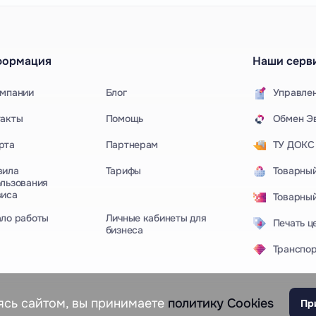
формация
Наши серв
омпании
Блог
Управле
такты
Помощь
Обмен Эв
рта
Партнерам
ТУ ДОКС
вила
Тарифы
Товарный
льзования
виса
Товарный
Личные кабинеты для
ало работы
Печать ц
бизнеса
Транспор
ясь сайтом, вы принимаете
политику Cookies
Пр