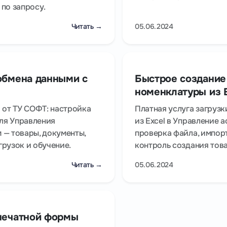
по запросу.
Читать →
05.06.2024
обмена данными с
Быстрое создание
номенклатуры из E
 от ТУ СОФТ: настройка
Платная услуга загруз
для Управления
из Excel в Управление 
 — товары, документы,
проверка файла, импорт
рузок и обучение.
контроль создания тов
Читать →
05.06.2024
печатной формы