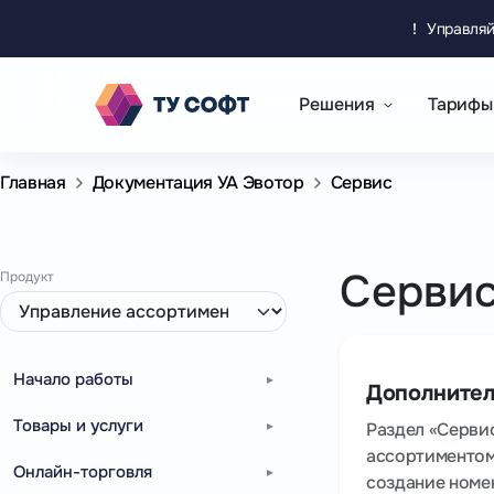
!
Управляй
Решения
Тарифы
Главная
Документация УА Эвотор
Сервис
Серви
Продукт
Начало работы
Дополнител
Товары и услуги
Раздел «Серви
ассортиментом:
Онлайн-торговля
создание номен