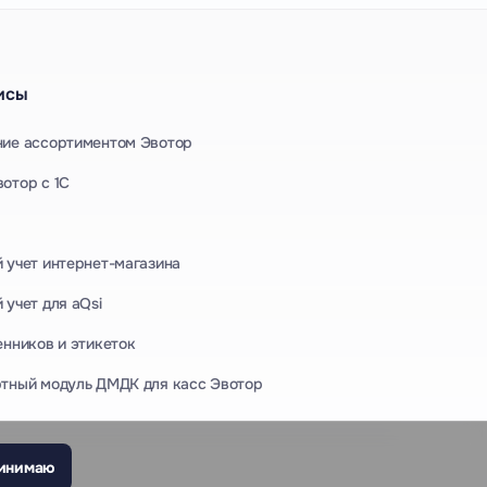
исы
ние ассортиментом Эвотор
отор с 1С
 учет интернет-магазина
 учет для aQsi
енников и этикеток
тный модуль ДМДК для касс Эвотор
инимаю