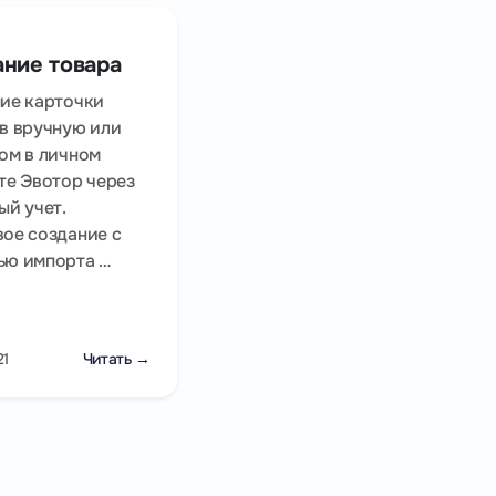
ание товара
ие карточки
в вручную или
ом в личном
те Эвотор через
ый учет.
ое создание с
ю импорта …
21
Читать →