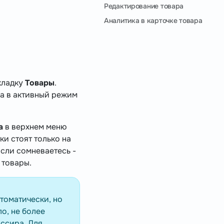
Редактирование товара
Аналитика в карточке товара
кладку
Товары
.
на в активный режим
а
в верхнем меню
ки стоят только на
сли сомневаетесь -
 товары.
томатически, но
о, не более
ассира. Для