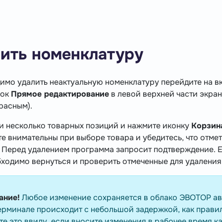
лить номенклатуру
имо удалить неактуальную номенклатуру перейдите на в
нок
Прямое редактирование
в левой верхней части экра
расным).
и несколько товарных позиций и нажмите иконку
Корзин
е внимательны при выборе товара и убедитесь, что отмет
 Перед удалением программа запросит подтверждение. Е
бходимо вернуться и проверить отмеченные для удаления
ание!
Любое изменение сохраняется в облако ЭВОТОР ав
ерминале происходит с небольшой задержкой, как правил
те это ввиду, если вносите изменения в рабочее время к