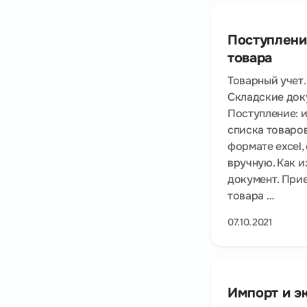
Поступлени
товара
Товарный учет.
Складские док
Поступление: 
списка товаров
формате excel,
вручную. Как и
документ. При
товара …
07.10.2021
Импорт и э