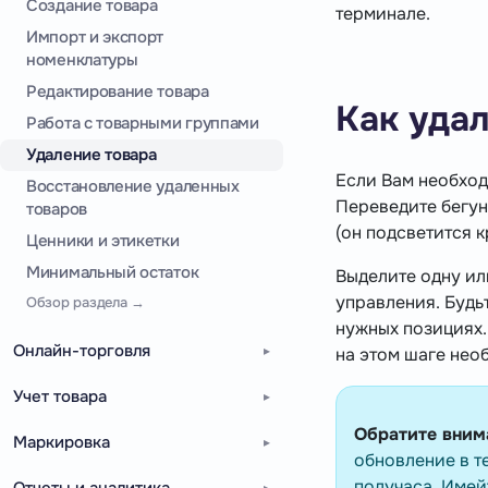
Создание товара
терминале.
Импорт и экспорт
номенклатуры
Редактирование товара
Как уда
Работа с товарными группами
Удаление товара
Если Вам необход
Восстановление удаленных
Переведите бегу
товаров
(он подсветится к
Ценники и этикетки
Минимальный остаток
Выделите одну ил
управления. Будьт
Обзор раздела →
нужных позициях.
Онлайн-торговля
на этом шаге нео
Учет товара
Обратите вним
Маркировка
обновление в т
получаса. Имей
Отчеты и аналитика