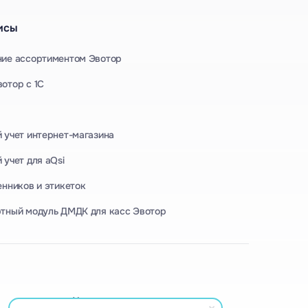
исы
ние ассортиментом Эвотор
отор с 1С
 учет интернет-магазина
 учет для aQsi
енников и этикеток
тный модуль ДМДК для касс Эвотор
Учет для магазина одежды