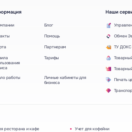
формация
Наши серв
омпании
Блог
Управле
такты
Помощь
Обмен Эв
рта
Партнерам
ТУ ДОКС
вила
Тарифы
Товарный
льзования
виса
Товарный
Личные кабинеты для
ало работы
Печать ц
бизнеса
Транспор
ля ресторана и кафе
Учет для кофейни