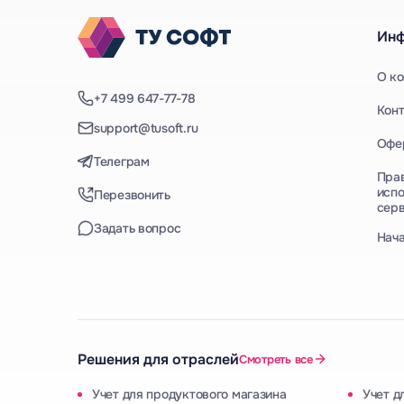
Ин
О к
+7 499 647-77-78
Кон
support@tusoft.ru
Офе
Телеграм
Пра
испо
Перезвонить
сер
Задать вопрос
Нач
Решения для отраслей
Смотреть все
Учет для продуктового магазина
Учет д