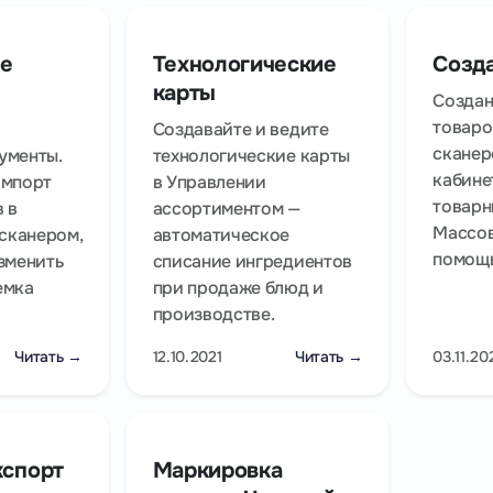
е
Технологические
Созд
карты
Создан
товаро
Создавайте и ведите
сканер
ументы.
технологические карты
кабине
импорт
в Управлении
товарн
 в
ассортиментом —
Массов
 сканером,
автоматическое
помощь
зменить
списание ингредиентов
емка
при продаже блюд и
производстве.
Читать →
12.10.2021
Читать →
03.11.20
кспорт
Маркировка