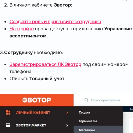
В личном кабинете
Эвотор
:
Создайте роль и пригласите сотрудника
.
Настройте
права доступа к приложению
Управление
ассортиментом
.
3.
Сотруднику
необходимо:
Зарегистрироваться ЛК Эвотор
под своим номером
телефона.
Открыть
Товарный учет
.